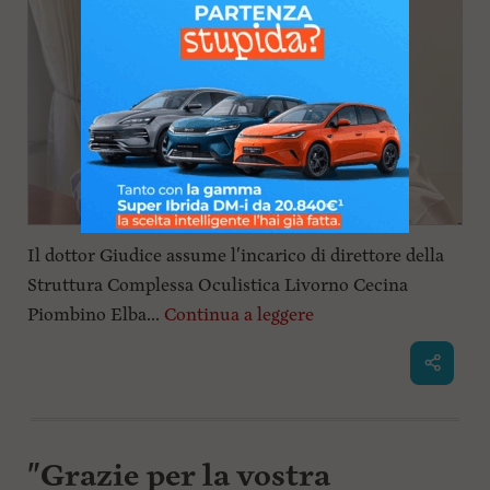
Il dottor Giudice assume l'incarico di direttore della
Struttura Complessa Oculistica Livorno Cecina
Piombino Elba...
Continua a leggere
"Grazie per la vostra