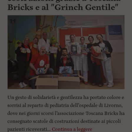
Bricks e al "Grinch Gentile"
l
e
V
a
i
i
n
f
o
n
d
o
Un gesto di solidarietà e gentilezza ha portato colore e
sorrisi al reparto di pediatria dell’ospedale di Livorno,
dove nei giorni scorsi l’associazione Toscana Bricks ha
consegnato scatole di costruzioni destinate ai piccoli
pazienti ricoverati...
Continua a leggere