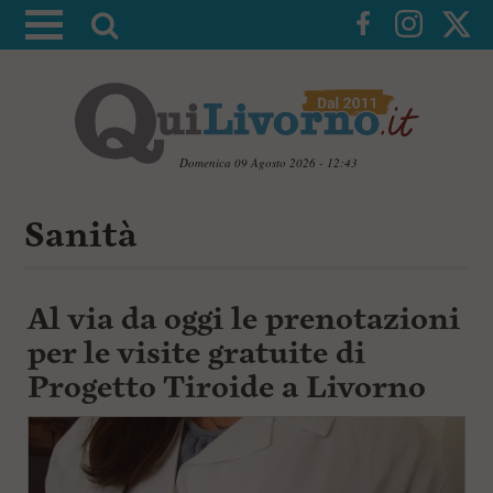
A
t
t
i
v
a
Domenica 09 Agosto 2026 - 12:43
l
V
a
a
Sanità
i
r
a
i
i
c
c
Al via da oggi le prenotazioni
o
n
e
per le visite gratuite di
t
r
e
Progetto Tiroide a Livorno
c
n
u
a
t
i
p
r