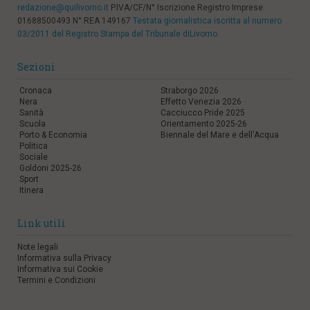
redazione@quilivorno.it
P.IVA/CF/N° Iscrizione Registro Imprese:
01688500493 N° REA 149167
Testata giornalistica iscritta al numero
03/2011 del Registro Stampa del Tribunale diLivorno
Sezioni
Cronaca
Straborgo 2026
Nera
Effetto Venezia 2026
Sanità
Cacciucco Pride 2025
Scuola
Orientamento 2025-26
Porto & Economia
Biennale del Mare e dell'Acqua
Politica
Sociale
Goldoni 2025-26
Sport
Itinera
Link utili
Note legali
Informativa sulla Privacy
Informativa sui Cookie
Termini e Condizioni