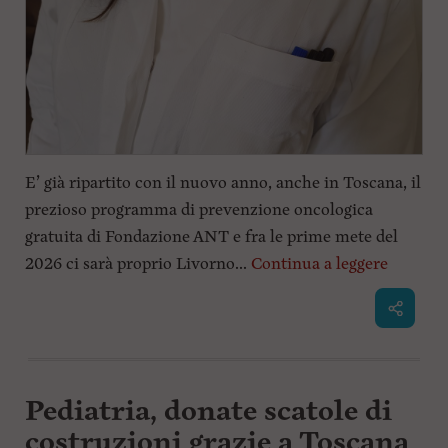
i
n
c
i
p
a
l
i
V
a
E’ già ripartito con il nuovo anno, anche in Toscana, il
i
prezioso programma di prevenzione oncologica
a
l
gratuita di Fondazione ANT e fra le prime mete del
M
2026 ci sarà proprio Livorno...
Continua a leggere
e
n
ù
P
r
i
n
c
Pediatria, donate scatole di
i
p
costruzioni grazie a Toscana
a