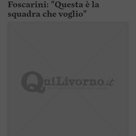
Foscarini: "Questa è la
l
squadra che voglio"
e
V
a
i
i
n
f
o
n
d
o