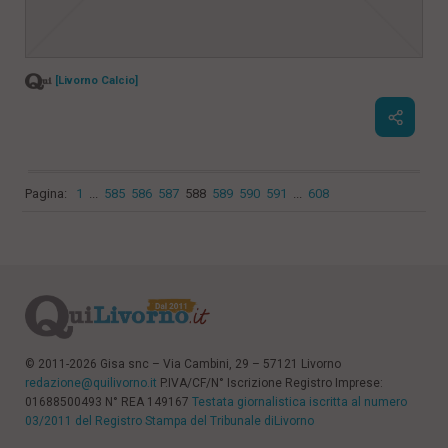
[Livorno Calcio]
Pagina:
1
...
585
586
587
588
589
590
591
...
608
© 2011-2026 Gisa snc – Via Cambini, 29 – 57121 Livorno
redazione@quilivorno.it
P.IVA/CF/N° Iscrizione Registro Imprese:
01688500493 N° REA 149167
Testata giornalistica iscritta al numero
03/2011 del Registro Stampa del Tribunale diLivorno