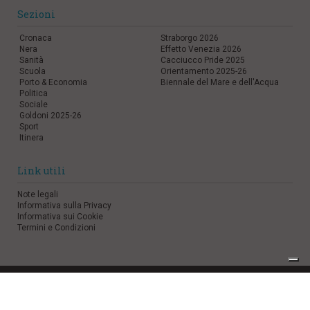
Sezioni
Cronaca
Straborgo 2026
Nera
Effetto Venezia 2026
Sanità
Cacciucco Pride 2025
Scuola
Orientamento 2025-26
Porto & Economia
Biennale del Mare e dell'Acqua
Politica
Sociale
Goldoni 2025-26
Sport
Itinera
Link utili
Note legali
Informativa sulla Privacy
Informativa sui Cookie
Termini e Condizioni
digital marketing:
aboutsolution.com
•
web agency