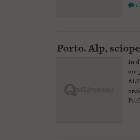
2
Porto. Alp, sciop
In d
ore 
ALP 
pref
Pref