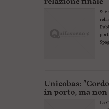
relazione finale
Si è
rela
Pubb
port
Spag
Unicobas: "Cordog
in porto, ma non
La C