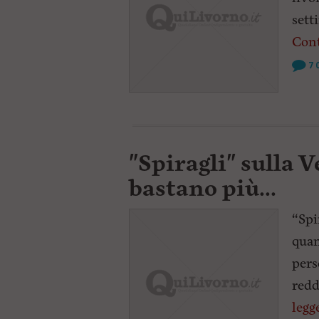
sett
Cont
7
"Spiragli" sulla 
bastano più...
“Spi
quan
pers
redd
legg