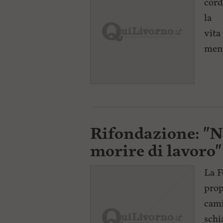
cord
la
vita
ment
Rifondazione: "N
morire di lavoro"
La F
prop
cami
schi