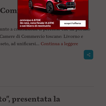
 Commercio: i nomi dei
iunto a conclusione il percorso che ha portato
Camere di Commercio toscane: Livorno e
seto, ad unificarsi...
Continua a leggere
to", presentata la