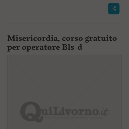
l
e
V
a
i
i
Misericordia, corso gratuito
n
f
per operatore Bls-d
o
n
d
o