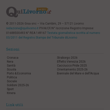
© 2011-2026 Gisa snc – Via Cambini, 29 – 57121 Livorno
redazione@quilivorno.it
P.IVA/CF/N° Iscrizione Registro Imprese:
01688500493 N° REA 149167
Testata giornalistica iscritta al numero
03/2011 del Registro Stampa del Tribunale diLivorno
Sezioni
Cronaca
Straborgo 2026
Nera
Effetto Venezia 2026
Sanità
Cacciucco Pride 2025
Scuola
Orientamento 2025-26
Porto & Economia
Biennale del Mare e dell'Acqua
Politica
Sociale
Goldoni 2025-26
Sport
Itinera
Link utili