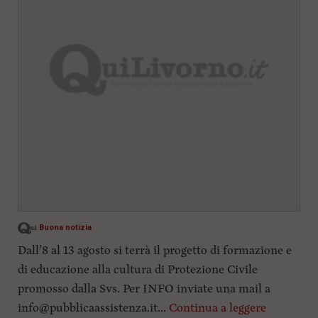
i
n
c
i
p
a
l
i
V
a
i
a
l
M
e
n
ù
Buona notizia
P
r
Dall’8 al 13 agosto si terrà il progetto di formazione e
i
n
di educazione alla cultura di Protezione Civile
c
promosso dalla Svs. Per INFO inviate una mail a
i
p
info@pubblicaassistenza.it
...
Continua a leggere
a