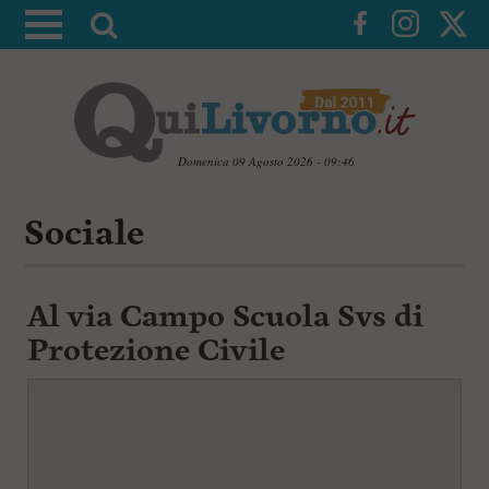
A
t
t
i
v
a
Domenica 09 Agosto 2026 - 09:46
l
V
a
a
Sociale
i
r
a
i
i
c
c
Al via Campo Scuola Svs di
o
n
e
Protezione Civile
t
r
e
c
n
u
a
t
i
p
r