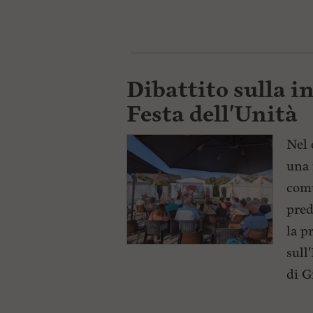
ù
P
r
i
n
c
i
Dibattito sulla in
p
a
Festa dell'Unità
l
e
V
Nel 
a
una 
i
i
comu
n
f
pred
o
n
la p
d
sull
o
di G