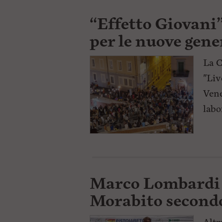
“Effetto Giovani”
per le nuove gen
La C
"Liv
Vene
labo
Marco Lombardi 
Morabito secondo 