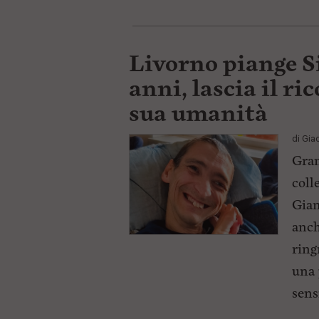
Livorno piange Si
anni, lascia il ri
sua umanità
di
Gia
Gran
coll
Gian
anch
ring
una 
sens