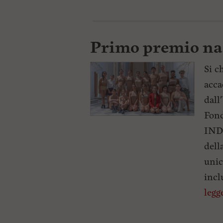
Primo premio na
Si c
acca
dall
Fond
INDI
dell
unic
incl
legg