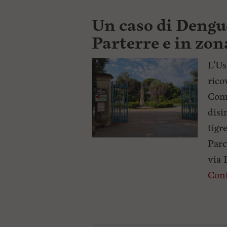
Un caso di Dengue
Parterre e in z
L'Us
rico
Comu
disi
tigr
Parc
via 
Cont