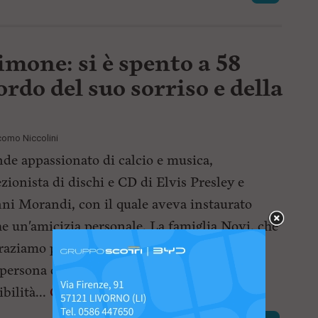
mone: si è spento a 58
cordo del suo sorriso e della
como Niccolini
de appassionato di calcio e musica,
ezionista di dischi e CD di Elvis Presley e
ni Morandi, con il quale aveva instaurato
e un'amicizia personale. La famiglia Novi, che
raziamo per la disponibilità, lo ricorda come
persona di grande intelligenza, ironia e
ibilità...
Continua a leggere