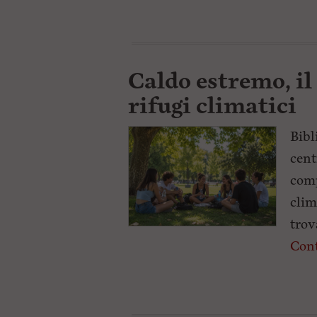
Caldo estremo, i
rifugi climatici
Bibl
cent
comp
clim
trov
Cont