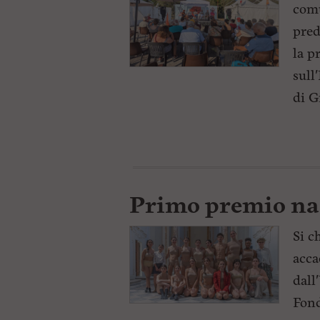
comu
pred
la p
sull
di G
Primo premio na
Si c
acca
dall
Fond