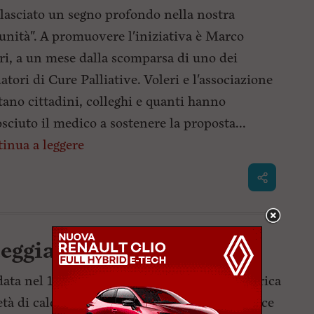
lasciato un segno profondo nella nostra
nità". A promuovere l'iniziativa è Marco
ri, a un mese dalla scomparsa di uno dei
atori di Cure Palliative. Voleri e l'associazione
tano cittadini, colleghi e quanti hanno
sciuto il medico a sostenere la proposta...
inua a leggere
eggia 100 anni di storia
ata nel 1926 in piazza XX Settembre, la storica
età di calcio dilettantistico giovanile vincitrice