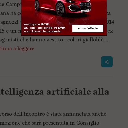
ue Campionati Toscani Juniores e due Coppe
ana ha celebrato il centenario con una partita
agnozzi tra giovani calciatori delle annate 2014
15 e un momento conviviale insieme a tanti ex
agonisti che hanno vestito i colori gialloblù...
inua a leggere
telligenza artificiale alla
corso dell'incontro è stata annunciata anche
mozione che sarà presentata in Consiglio