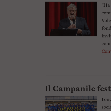
"Ha 
comu
Vole
fond
invi
cono
Cont
Il Campanile fest
Fond
soci