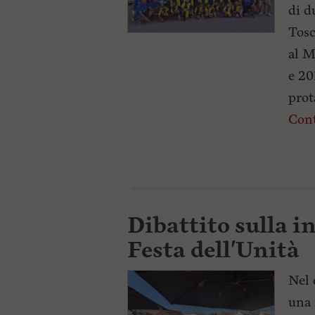
di d
Tosc
al M
e 20
prot
Cont
Dibattito sulla in
Festa dell'Unità
Nel 
una 