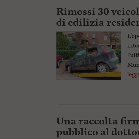
Rimossi 30 veicol
di edilizia resid
L'op
inte
l'ul
Muni
legg
Una raccolta fir
pubblico al dotto