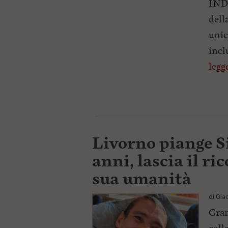
INDI
dell
unic
incl
legg
Livorno piange Si
anni, lascia il ri
sua umanità
di
Gia
Gran