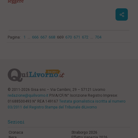
leggere
Pagina:
1
...
666
667
668
669
670
671
672
...
704
© 2011-2026 Gisa snc – Via Cambini, 29 – 57121 Livorno
redazione@quilivorno.it
P.IVA/CF/N° Iscrizione Registro Imprese:
01688500493 N° REA 149167
Testata giornalistica iscritta al numero
03/2011 del Registro Stampa del Tribunale diLivorno
Sezioni
Cronaca
Straborgo 2026
Nera
Effetto Venezia 2026