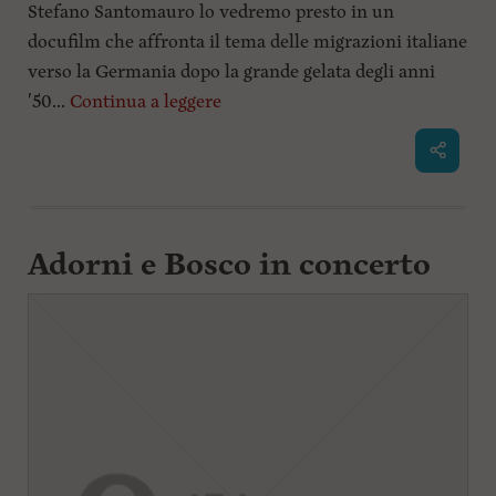
Stefano Santomauro lo vedremo presto in un
l
docufilm che affronta il tema delle migrazioni italiane
e
V
verso la Germania dopo la grande gelata degli anni
a
'50...
Continua a leggere
i
i
n
f
o
n
d
o
Adorni e Bosco in concerto