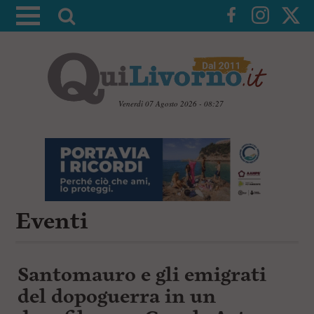
A
t
t
i
v
a
Venerdì 07 Agosto 2026 - 08:27
l
V
a
a
i
r
a
i
i
c
c
o
n
Eventi
e
t
r
e
c
n
u
a
Santomauro e gli emigrati
t
i
del dopoguerra in un
p
r