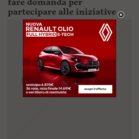
fare domanda per
partecipare alle iniziative